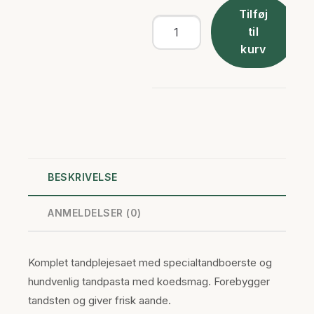
Tilføj
Tandplejesaet
til
-
kurv
Komplet
antal
BESKRIVELSE
ANMELDELSER (0)
Komplet tandplejesaet med specialtandboerste og
hundvenlig tandpasta med koedsmag. Forebygger
tandsten og giver frisk aande.