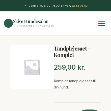
📍 Rudemøllevej 70, 7800 Skive
📞
52 81 76 53
Skive Hundesalon
🐶
PROFESSIONEL HUNDEPLEJE
Tandplejesaet –
Komplet
259,00
kr.
Komplet tandplejesaet til
din hund.