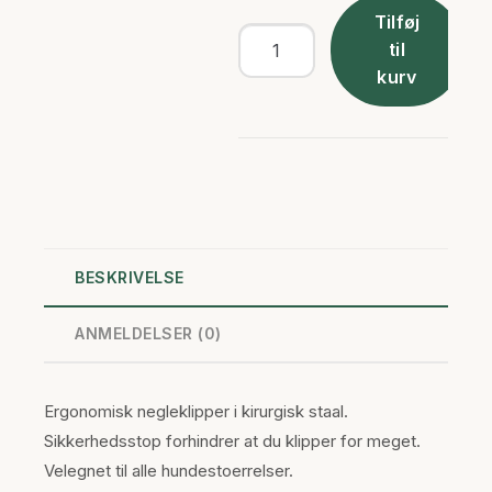
Tilføj
Negleklipper
til
-
kurv
Professionel
antal
BESKRIVELSE
ANMELDELSER (0)
Ergonomisk negleklipper i kirurgisk staal.
Sikkerhedsstop forhindrer at du klipper for meget.
Velegnet til alle hundestoerrelser.