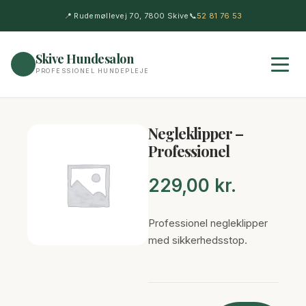
📍 Rudemøllevej 70, 7800 Skive
📞
52 81 76 53
Skive Hundesalon
🐶
PROFESSIONEL HUNDEPLEJE
Negleklipper –
Professionel
229,00
kr.
Professionel negleklipper
med sikkerhedsstop.