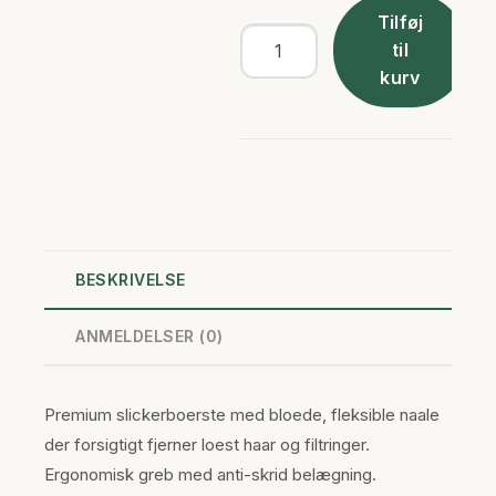
Tilføj
Slickerboerste
til
-
kurv
Premium
antal
BESKRIVELSE
ANMELDELSER (0)
Premium slickerboerste med bloede, fleksible naale
der forsigtigt fjerner loest haar og filtringer.
Ergonomisk greb med anti-skrid belægning.