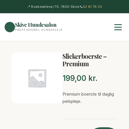
📍 Rudemøllevej 70, 7800 Skive
📞
52 81 76 53
Skive Hundesalon
🐶
PROFESSIONEL HUNDEPLEJE
Slickerboerste –
Premium
199,00
kr.
Premium boerste til daglig
pelspleje.