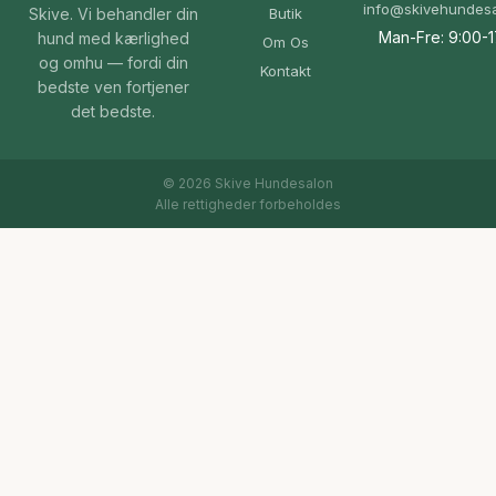
info@skivehundesa
Skive. Vi behandler din
Butik
Man-Fre: 9:00-1
hund med kærlighed
Om Os
og omhu — fordi din
Kontakt
bedste ven fortjener
det bedste.
© 2026 Skive Hundesalon
Alle rettigheder forbeholdes