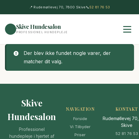
📍 Rudemøllevej 70, 7800 Skive
📞
52 81 76 53
Skive Hundesalon
🐶
PROFESSIONEL HUNDEPLEJE
Der blev ikke fundet nogle varer, der
matcher dit valg.
Skive
NAVIGATION
KONTAKT
Hundesalon
Rudemøllevej 70
Forside
Skive
Vi Tilbyder
Professionel
52 81 76 53
Priser
hundepleje i hjertet af