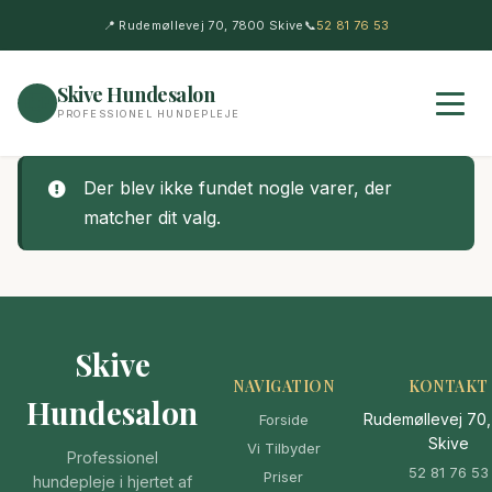
📍 Rudemøllevej 70, 7800 Skive
📞
52 81 76 53
Skive Hundesalon
🐶
PROFESSIONEL HUNDEPLEJE
Der blev ikke fundet nogle varer, der
matcher dit valg.
Skive
NAVIGATION
KONTAKT
Hundesalon
Rudemøllevej 70
Forside
Skive
Vi Tilbyder
Professionel
52 81 76 53
Priser
hundepleje i hjertet af