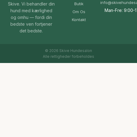
info@skivehundesa
Skive. Vi behandler din
Butik
Man-Fre: 9:00-1
hund med kærlighed
Om Os
og omhu — fordi din
Kontakt
bedste ven fortjener
det bedste.
© 2026 Skive Hundesalon
Alle rettigheder forbeholdes