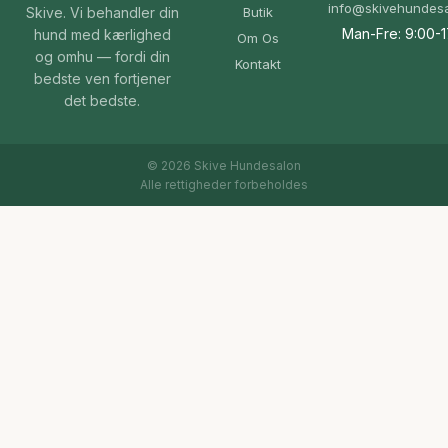
info@skivehundesa
Skive. Vi behandler din
Butik
Man-Fre: 9:00-1
hund med kærlighed
Om Os
og omhu — fordi din
Kontakt
bedste ven fortjener
det bedste.
© 2026 Skive Hundesalon
Alle rettigheder forbeholdes