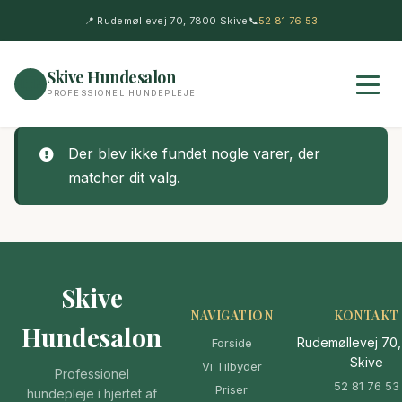
📍 Rudemøllevej 70, 7800 Skive
📞
52 81 76 53
Skive Hundesalon
🐶
PROFESSIONEL HUNDEPLEJE
Der blev ikke fundet nogle varer, der
matcher dit valg.
Skive
NAVIGATION
KONTAKT
Hundesalon
Rudemøllevej 70
Forside
Skive
Vi Tilbyder
Professionel
52 81 76 53
Priser
hundepleje i hjertet af